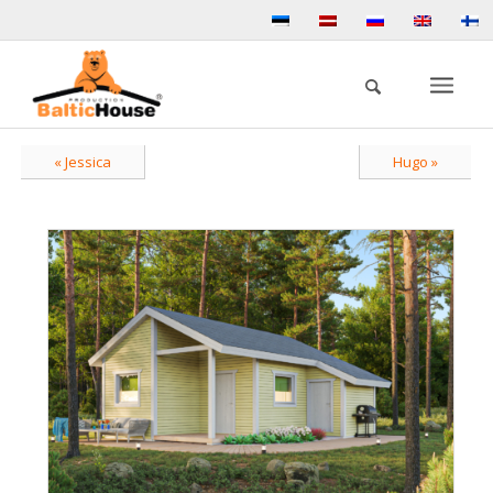
« Jessica
Hugo »