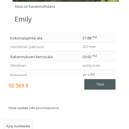
Kuva on havainnollistava
Emily
m2
Kokonaispinta-ala
37.88
Seinämän paksuus
207 mm
m2
Rakennuksen kerrosala
50.92
Windows
eristyslasi
m2
Netopind
42.2
Terassi
tilattavissa
Tilaa
50 369
€
m2
Terassialue
4.96
Seinän korkeus
231.9 cm
Hinta sisältää 24% arvonlisäveron
Harjan korkeus
406.5 cm
Katon ulkonema
60 cm
Kysy tuotteesta
Katon kaltevuus
25 °