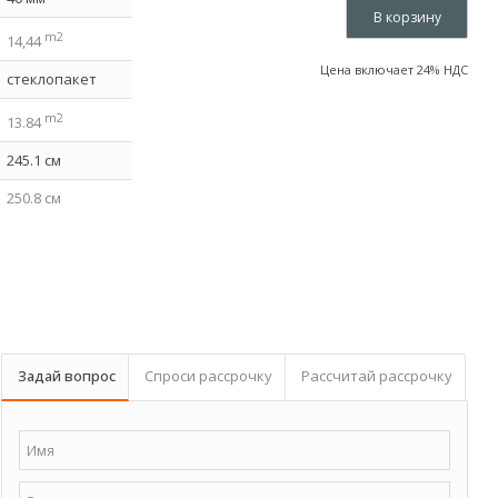
В корзину
m2
14,44
Цена включает 24% НДС
стеклопакет
m2
13.84
245.1 см
250.8 см
m2
23
80 см
1.7 °
9 пакет
Задай вопрос
Спроси рассрочку
Рассчитай рассрочку
630x118x78 см
1417 кг