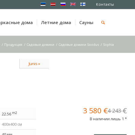
Контакты
аркасные дома
Летние дома
Cауны
/
Продукция
/
Садовые домики
/
Садовые домики Soodus
/
Sophia
Junis »
Первоначальная
Текущая
3 580
€
€
4 243
m2
цена
цена:
22.56
В наличии лишь 1 *
составляла
3
400x400 см
4
580 €.
243 €.
40 мм