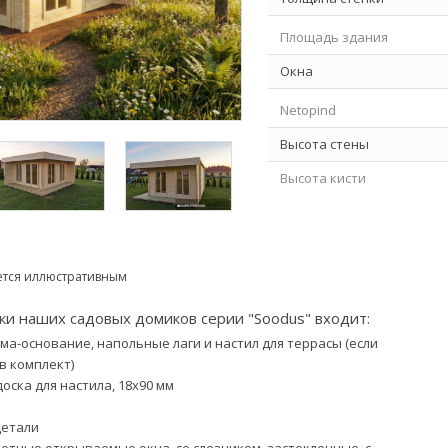
Площадь здания
Окна
Netopind
Высота стены
Высота кисти
Площадь крыши
Свес крыши
ется иллюстративным
Угол наклона крыши
вки наших садовых домиков серии "Soodus" входит:
Стоимость Sindli
а-основание, напольные лаги и настил для террасы (если
Размеры упаковки
в комплект)
ска для настила, 18х90 мм
Вес упаковки
детали
отные открываемые окна, со слезником, застекленные, с