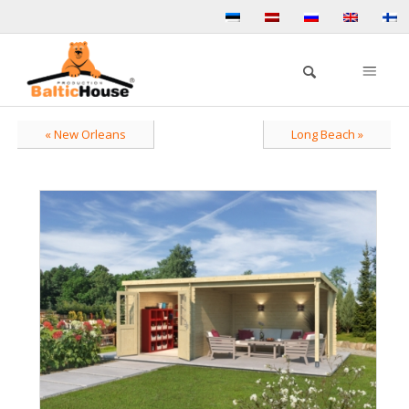
« New Orleans
Long Beach »