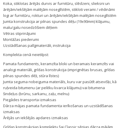
Koka, stiklotas ārējās durvis ar furnitūru, slēdzeni, slieksni un
ārējām/iekšējām malējām noseglīstēm, stikloti verami / vēdināmi
logi ar furnitūru, rokturi un ārējām/iekšējām malējām noseglīstēm
Jumta konstrukcija ar pilnas spundes dēļu (19x90mm) klājumu,
malu/galu nosedzōšiem dēļiem
Vētras stiprinājumi
Montāžas piederumi
Uzstādīšanas palīgmateriāli, instrukcija
Komplekta cenā neietilpst:
Pamata fundaments, keramzīta bloki un beramais keramzīts vai
analogi materiāli, grīdas konstrukcija (imprignētas brusas, grīdas
pilnas spundes dēļi, stūra līstes)
Jumta seguma nobeiguma materiāls, kuru var pasūtīt atsevišķi, kā
ruļveida bitumenu (ar pelēku kvarca klājumu) vai bitumena
šindeļus (brūnu, sarkanu, zaļu, melnu)
Piegādes transporta izmaksas
Dārza mājas pamata fundamenta ierīkošanas un uzstādīšanas
izmaksas
Ārējās un iekšējās apdares izmaksas
Grīdas konstrukcijas komplektu šai Classic sērijas dārza mājām