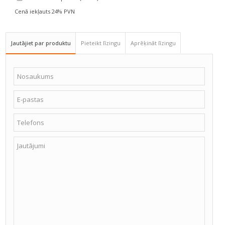
Cenā iekļauts 24% PVN
Jumta pārkare
10 cm
Jumta slīpums
5 °
Jautājiet par produktu
Pieteikt līzingu
Aprēķināt līzingu
Iepakojuma izmēri
440*118*53 cm
Iepakojuma svars
710 kg