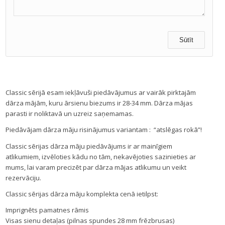
Classic sērijā esam iekļāvuši piedāvājumus ar vairāk pirktajām
dārza mājām, kuru ārsienu biezums ir 28-34 mm. Dārza mājas
parasti ir noliktavā un uzreiz saņemamas.
Piedāvājam dārza māju risinājumus variantam : “atslēgas rokā”!
Classic sērijas dārza māju piedāvājums ir ar mainīgiem
atlikumiem, izvēloties kādu no tām, nekavējoties sazinieties ar
mums, lai varam precizēt par dārza mājas atlikumu un veikt
rezervāciju.
Classic sērijas dārza māju komplekta cenā ietilpst:
Imprignēts pamatnes rāmis
Visas sienu detaļas (pilnas spundes 28 mm frēzbrusas)