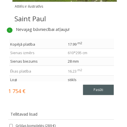
Attēls ir ilustratīvs
Saint Paul
Nevajag būvniecībai atļauju!
m2
Kopējā platība
17.99
Sienas izmērs
610*295 cm
Sienas biezums
28 mm
m2
Ēkas platība
16.23
Logi
stikls
m2
Netopind
6.05
Pasūti
1 754
€
m2
Patversmes zona
9.08
Sienas augstums
199 cm
Tellitavad lisad
Birstes augstums
222 cm
m2
Grīdas komplekts (
289
€
)
Jumta platība
18.1