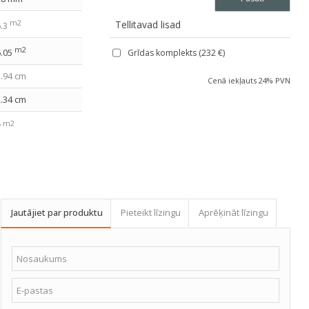
m2
Tellitavad lisad
6.3
m2
6.05
Grīdas komplekts (
232
€
)
1.94 cm
Cenā iekļauts 24% PVN
2.34 cm
m2
8
10 cm
6.2 °
4 pakete
Jautājiet par produktu
Pieteikt līzingu
Aprēķināt līzingu
330*118*43 cm
329 kg