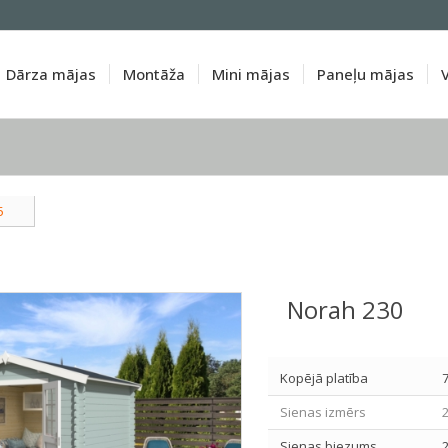
Dārza mājas
Montāža
Mini mājas
Paneļu mājas
5
Norah 230
Kopējā platība
Sienas izmērs
Sienas biezums