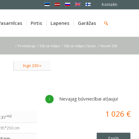
Kontakti
Vasarnīcas
Pirtis
Lapenes
Garāžas
/
Produkcija
/
Dārza mājas
/
Dārza mājas Classic
/
Norah 230
Ingo 230 »
Nevajag būvniecībai atļauju!
1 026
€
m2
7.37
295*250 cm
28 mm
Pasūti