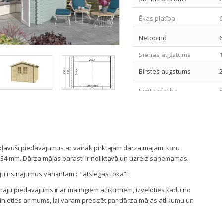
Ēkas platība
Netopind
Sienas augstums
Birstes augstums
Jumta platība
Jumta pārkare
Jumta slīpums
1
Sindli izmaksas
ekļāvuši piedāvājumus ar vairāk pirktajām dārza mājām, kuru
Iepakojuma izmēri
-34 mm. Dārza mājas parasti ir noliktavā un uzreiz saņemamas.
 risinājumus variantam : “atslēgas rokā”!
Iepakojuma svars
 māju piedāvājums ir ar mainīgiem atlikumiem, izvēloties kādu no
inieties ar mums, lai varam precizēt par dārza mājas atlikumu un