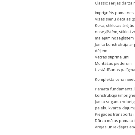
Classic sērijas dārza 
Imprignēts pamatnes 
Visas sienu detaļas 
Koka, stiklotas ārējās
noseglīstēm, stikloti 
malējām noseglīstēm
Jumta konstrukcija a
dēļiem
Vētras stiprinājumi
Montāžas piederumi
Uzstādīšanas palīgmate
Komplekta cenā neieti
Pamata fundaments, ke
konstrukcija (imprignē
Jumta seguma nobeigum
pelēku kvarca klājumu
Piegādes transporta 
Dārza mājas pamata 
Ārējās un iekšējās a