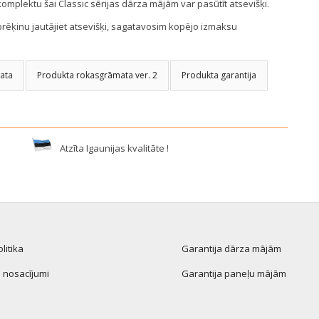
omplektu šai Classic sērijas dārza mājām var pasūtīt atsevišķi.
rēķinu jautājiet atsevišķi, sagatavosim kopējo izmaksu
ata
Produkta rokasgrāmata ver. 2
Produkta garantija
Atzīta Igaunijas kvalitāte !
litika
Garantija dārza mājām
nosacījumi
Garantija paneļu mājām