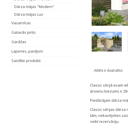
Dārza mājas "Modern"
Dārza mājas Lux
Vasarnīcas
Gatavās pirtis
Garāžas
Lapenes, paviljoni
Saistītie produkti
Attēls ir ilustratīvs
Classic sērijā esam i
ārsienu biezums ir 28
Piedāvājam dārza māju
Classic sērijas dārza
tām, nekavējoties saz
veikt rezervāciju.