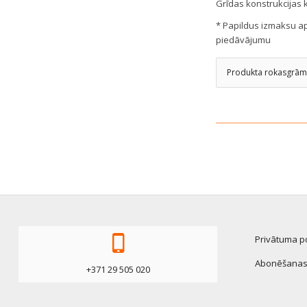
Grīdas konstrukcijas k
* Papildus izmaksu ap
piedāvājumu
Produkta rokasgrām
Privātuma po
Abonēšanas 
+371 29 505 020