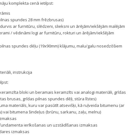
māju komplekta cenā ietilpst:
rāmis
(pilnas spundes 28 mm frēzbrusas)
 durvis ar furnitūru, slēdzeni, slieksni un ārējām/iekšējām malējām
verami / vēdināmi logi ar furnitūru, rokturi un ārējām/iekšējām
r pilnas spundes dēļu (19x90mm) klājumu, malu/galu nosedzōšiem
riāli, instrukcija
lpst:
ramzīta bloki un beramais keramzīts vai analogi materiāli, grīdas
tas brusas, grīdas pilnas spundes dēļi, stūra līstes)
a materiāls, kuru var pasūtīt atsevišķi, kā ruļveida bitumenu (ar
) vai bitumena šindeļus (brūnu, sarkanu, zaļu, melnu)
izmaksas
fundamenta ierīkošanas un uzstādīšanas izmaksas
pdares izmaksas